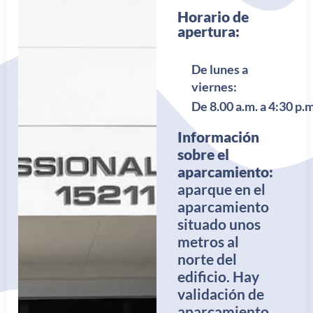
Horario de
apertura:
De lunes a
viernes:
De 8.00 a.m. a 4:30 p.m
Información
sobre el
aparcamiento:
aparque en el
aparcamiento
situado unos
metros al
norte del
edificio. Hay
validación de
aparcamiento