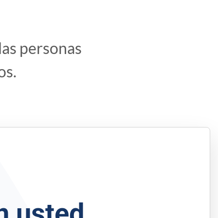
 las personas
os.
n usted