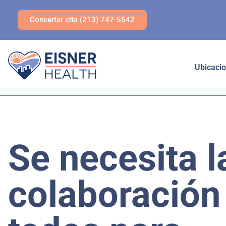
Concertar cita (213) 747-5542
Ubicaci
Se necesita l
colaboración