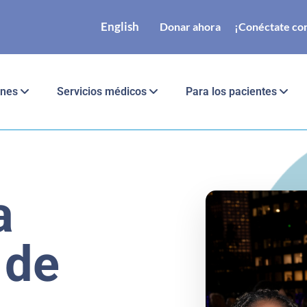
English
Donar ahora
¡Conéctate con
ones
Servicios médicos
Para los pacientes
a
 de