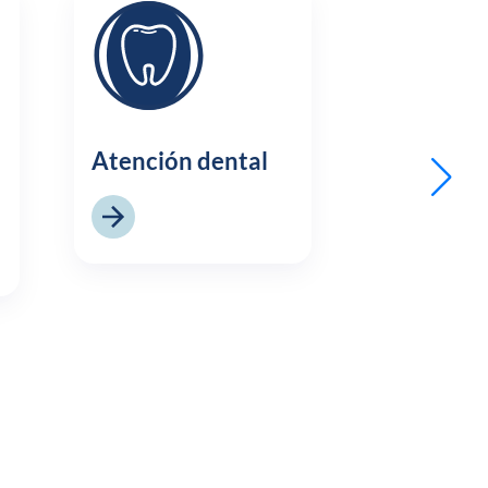
Atención dental
Dermatol