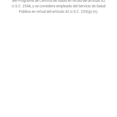
del Programa de Centros de Salud en virtud del artículo 42
U.S.C. 254b, y se considera empleado del Servicio de Salud
Pública en virtud del artículo 42 U.S.C. 233(g)-(n).